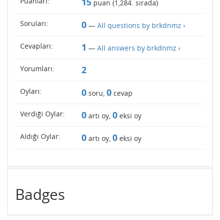
Puanları:
15
puan (
1,284
. sırada)
Soruları:
0
—
All questions by brkdnmz ›
Cevapları:
1
—
All answers by brkdnmz ›
Yorumları:
2
Oyları:
0
0
soru,
cevap
Verdiği Oylar:
0
0
artı oy,
eksi oy
Aldığı Oylar:
0
0
artı oy,
eksi oy
Badges