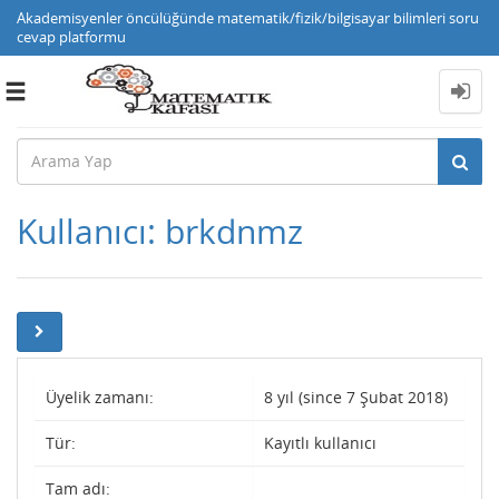
Akademisyenler öncülüğünde matematik/fizik/bilgisayar bilimleri soru
cevap platformu
Toggle
navigation
Kullanıcı: brkdnmz
Üyelik zamanı:
8 yıl (since 7 Şubat 2018)
Tür:
Kayıtlı kullanıcı
Tam adı: