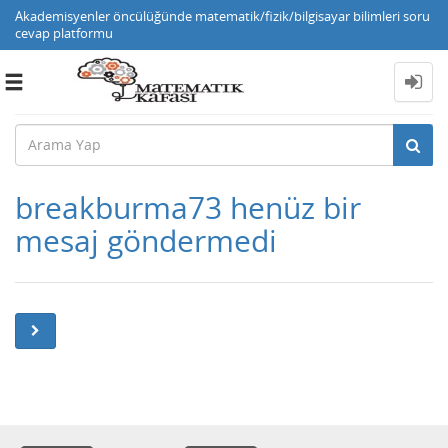
Akademisyenler öncülüğünde matematik/fizik/bilgisayar bilimleri soru
cevap platformu
Toggle
navigation
breakburma73 henüz bir
mesaj göndermedi