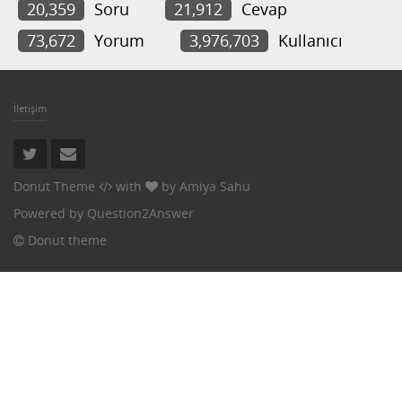
20,359
Soru
21,912
Cevap
73,672
Yorum
3,976,703
Kullanıcı
İletişim
Donut Theme
with
by
Amiya Sahu
Powered by
Question2Answer
Donut theme