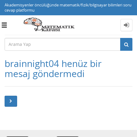
Akademisyenler öncülüğünde matematik/fizik/bilgisayar bilimleri soru
cevap platformu
Toggle
navigation
brainnight04 henüz bir
mesaj göndermedi