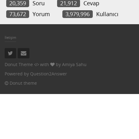
20,359
Soru
21,912
Cevap
73,672
Yorum
3,979,996
Kullanıcı
İletişim
Donut Theme
with
by
Amiya Sahu
Powered by
Question2Answer
Donut theme