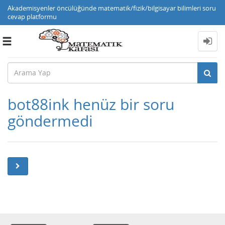
Akademisyenler öncülüğünde matematik/fizik/bilgisayar bilimleri soru
cevap platformu
Toggle
navigation
bot88ink henüz bir soru
göndermedi