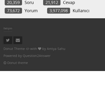
20,359
Soru
21,912
Cevap
73,672
Yorum
3,977,098
Kullanıcı
İletişim
Donut Theme
with
by
Amiya Sahu
Powered by
Question2Answer
Donut theme