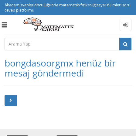
Akademisyenler öncülüğünde matematik/fizik/bilgisayar bilimleri soru
cevap platformu
Toggle
navigation
bongdasoorgmx henüz bir
mesaj göndermedi