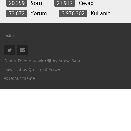
20,359
Soru
21,912
Cevap
73,672
Yorum
3,976,302
Kullanıcı
İletişim
Donut Theme
with
by
Amiya Sahu
Powered by
Question2Answer
Donut theme