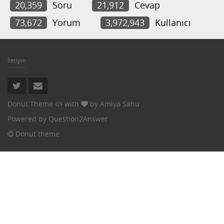
20,359
Soru
21,912
Cevap
73,672
Yorum
3,972,943
Kullanıcı
İletişim
Donut Theme
with
by
Amiya Sahu
Powered by
Question2Answer
Donut theme