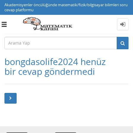
Akademisyenler öncülüğünde matematik/fizik/bilgisayar bilimleri soru
cevap platformu
Toggle
navigation
bongdasolife2024 henüz
bir cevap göndermedi