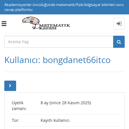
Akademisyenler öncülüğünde matematik/fizik/bilgisayar bilimleri soru
cevap platformu
Toggle
navigation
Kullanıcı: bongdanet66itco
Üyelik
8 ay (since 28 Kasım 2025)
zamanı:
Tür:
Kayıtlı kullanıcı