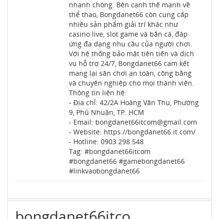
nhanh chóng. Bên cạnh thế mạnh về
thể thao, Bongdanet66 còn cung cấp
nhiều sản phẩm giải trí khác như
casino live, slot game và bắn cá, đáp
ứng đa dạng nhu cầu của người chơi.
Với hệ thống bảo mật tiên tiến và dịch
vụ hỗ trợ 24/7, Bongdanet66 cam kết
mang lại sân chơi an toàn, công bằng
và chuyên nghiệp cho mọi thành viên.
Thông tin liên hệ:
- Địa chỉ: 42/2A Hoàng Văn Thụ, Phường
9, Phú Nhuận, TP. HCM
- Email: bongdanet66itcom@gmail.com
- Website: https://bongdanet66.it.com/
- Hotline: 0903.298.548
Tag: #bongdanet66itcom
#bongdanet66 #gamebongdanet66
#linkvaobongdanet66
bongdanet66itco