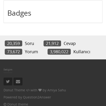
Badges
20,359
Soru
21,912
Cevap
73,672
Yorum
3,980,022
Kullanıcı
İletişim
Donut Theme
with
by
Amiya Sahu
Powered by
Question2Answer
Donut theme