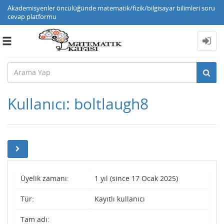
Akademisyenler öncülüğünde matematik/fizik/bilgisayar bilimleri soru
cevap platformu
Toggle
navigation
Kullanıcı: boltlaugh8
Üyelik zamanı:
1 yıl (since 17 Ocak 2025)
Tür:
Kayıtlı kullanıcı
Tam adı: