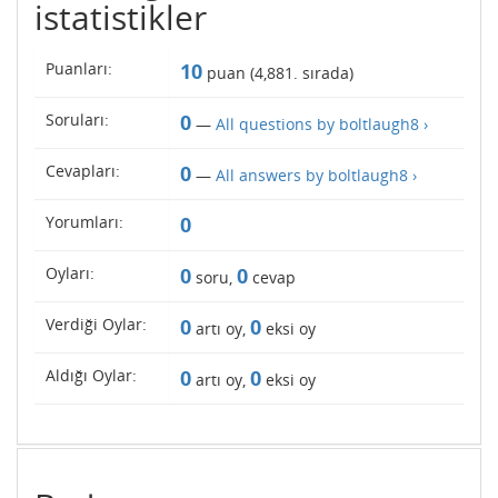
istatistikler
Puanları:
10
puan (
4,881
. sırada)
Soruları:
0
—
All questions by boltlaugh8 ›
Cevapları:
0
—
All answers by boltlaugh8 ›
Yorumları:
0
Oyları:
0
0
soru,
cevap
Verdiği Oylar:
0
0
artı oy,
eksi oy
Aldığı Oylar:
0
0
artı oy,
eksi oy