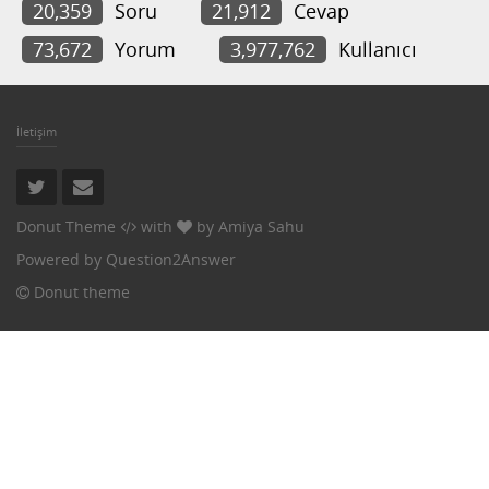
20,359
Soru
21,912
Cevap
73,672
Yorum
3,977,762
Kullanıcı
İletişim
Donut Theme
with
by
Amiya Sahu
Powered by
Question2Answer
Donut theme