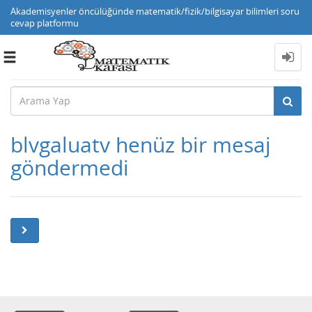
Akademisyenler öncülüğünde matematik/fizik/bilgisayar bilimleri soru
cevap platformu
Toggle
navigation
blvgaluatv henüz bir mesaj
göndermedi