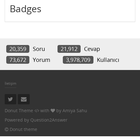
Badges
20,359
Soru
21,912
Cevap
73,672
Yorum
3,978,709
Kullanıcı
İletişim
Donut Theme
with
by
Amiya Sahu
Powered by
Question2Answer
Donut theme