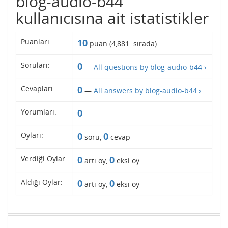
blog-audio-b44
kullanıcısına ait istatistikler
Puanları:
10
puan (
4,881
. sırada)
Soruları:
0
—
All questions by blog-audio-b44 ›
Cevapları:
0
—
All answers by blog-audio-b44 ›
Yorumları:
0
Oyları:
0
0
soru,
cevap
Verdiği Oylar:
0
0
artı oy,
eksi oy
Aldığı Oylar:
0
0
artı oy,
eksi oy