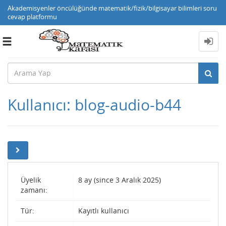
Akademisyenler öncülüğünde matematik/fizik/bilgisayar bilimleri soru
cevap platformu
Toggle
navigation
Kullanıcı: blog-audio-b44
Üyelik
8 ay (since 3 Aralık 2025)
zamanı:
Tür:
Kayıtlı kullanıcı