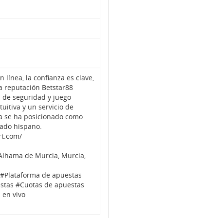
línea, la confianza es clave,
a reputación Betstar88
 de seguridad y juego
uitiva y un servicio de
ma se ha posicionado como
cado hispano.
rt.com/
 Alhama de Murcia, Murcia,
 #Plataforma de apuestas
stas #Cuotas de apuestas
 en vivo