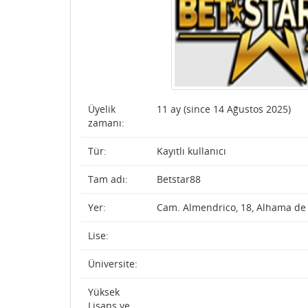
Üyelik
11 ay (since 14 Ağustos 2025)
zamanı:
Tür:
Kayıtlı kullanıcı
Tam adı:
Betstar88
Yer:
Cam. Almendrico, 18, Alhama de
Lise:
Üniversite:
Yüksek
Lisans ve