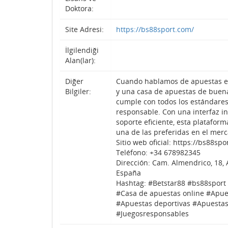
Doktora:
Site Adresi:
https://bs88sport.com/
İlgilendiği
Alan(lar):
Diğer
Cuando hablamos de apuestas en 
Bilgiler:
y una casa de apuestas de buen
cumple con todos los estándares
responsable. Con una interfaz int
soporte eficiente, esta platafor
una de las preferidas en el mer
Sitio web oficial: https://bs88spo
Teléfono: +34 678982345
Dirección: Cam. Almendrico, 18,
España
Hashtag: #Betstar88 #bs88sport
#Casa de apuestas online #Apue
#Apuestas deportivas #Apuestas
#Juegosresponsables