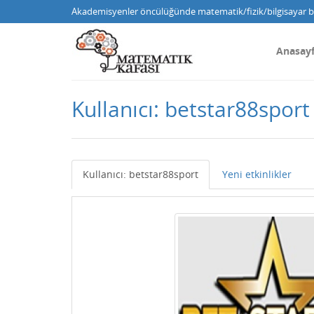
Akademisyenler öncülüğünde matematik/fizik/bilgisayar bi
Anasay
Kullanıcı: betstar88sport
Kullanıcı: betstar88sport
Yeni etkinlikler