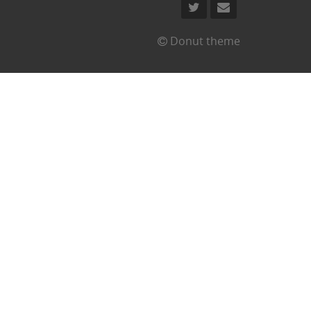
Donut theme