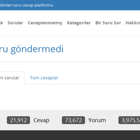
limleri soru cevap platformu
fa
Sorular
Cevaplanmamış
Kategoriler
Bir Soru Sor
Hakkı
oru göndermedi
m sorular
Tüm cevaplar
21,912
Cevap
73,672
Yorum
3,975,