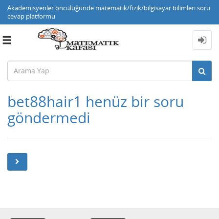
Akademisyenler öncülüğünde matematik/fizik/bilgisayar bilimleri soru
cevap platformu
Toggle
navigation
bet88hair1 henüz bir soru
göndermedi