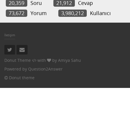
20,359
Soru
21,912
Cevap
73,672
Yorum
3,980,212
Kullanıcı
İletişim
Donut Theme
with
by
Amiya Sahu
Powered by
Question2Answer
Donut theme