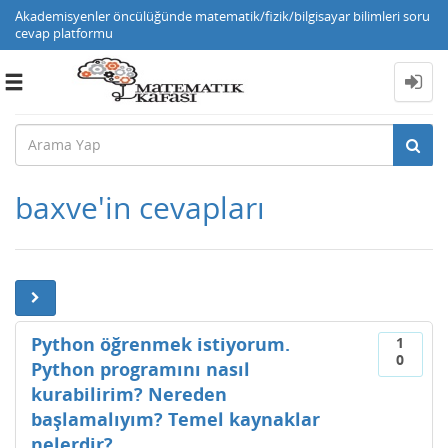
Akademisyenler öncülüğünde matematik/fizik/bilgisayar bilimleri soru
cevap platformu
Toggle
navigation
baxve'in cevapları
Python öğrenmek istiyorum.
1
0
Python programını nasıl
kurabilirim? Nereden
başlamalıyım? Temel kaynaklar
nelerdir?