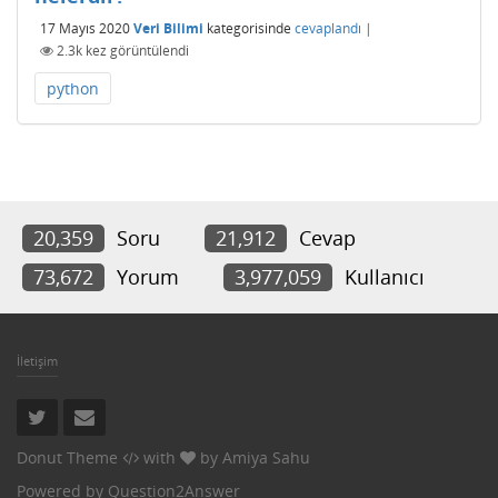
17 Mayıs 2020
Veri Bilimi
kategorisinde
cevaplandı
|
2.3k
kez görüntülendi
python
20,359
Soru
21,912
Cevap
73,672
Yorum
3,977,059
Kullanıcı
İletişim
Donut Theme
with
by
Amiya Sahu
Powered by
Question2Answer