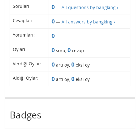
Soruları:
0
—
All questions by bangking ›
Cevapları:
0
—
All answers by bangking ›
Yorumları:
0
Oyları:
0
0
soru,
cevap
Verdiği Oylar:
0
0
artı oy,
eksi oy
Aldığı Oylar:
0
0
artı oy,
eksi oy
Badges