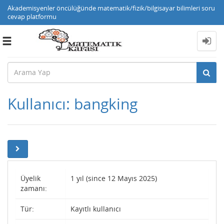
Akademisyenler öncülüğünde matematik/fizik/bilgisayar bilimleri soru
cevap platformu
Toggle
navigation
Kullanıcı: bangking
Üyelik
1 yıl (since 12 Mayıs 2025)
zamanı:
Tür:
Kayıtlı kullanıcı