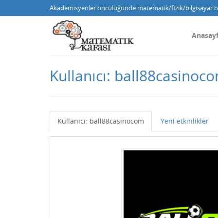
Akademisyenler öncülüğünde matematik/fizik/bilgisayar bi
Anasay
Kullanıcı: ball88casinoc
Kullanıcı: ball88casinocom
Yeni etkinlikler