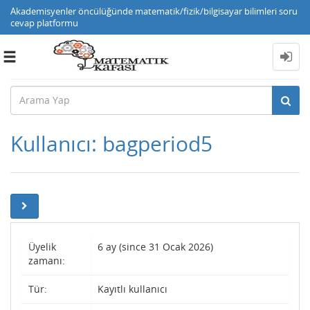
Akademisyenler öncülüğünde matematik/fizik/bilgisayar bilimleri soru
cevap platformu
Toggle
navigation
Kullanıcı: bagperiod5
Üyelik
6 ay (since 31 Ocak 2026)
zamanı:
Tür:
Kayıtlı kullanıcı