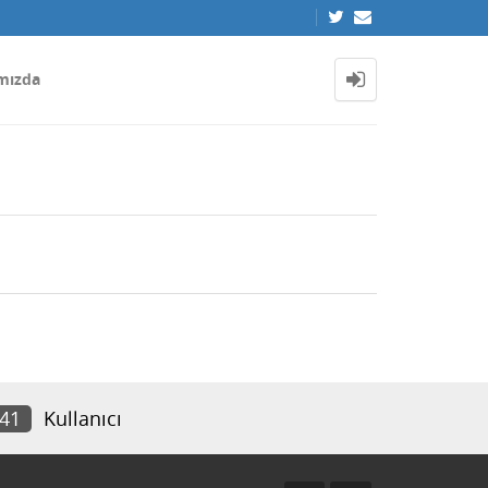
mızda
541
Kullanıcı