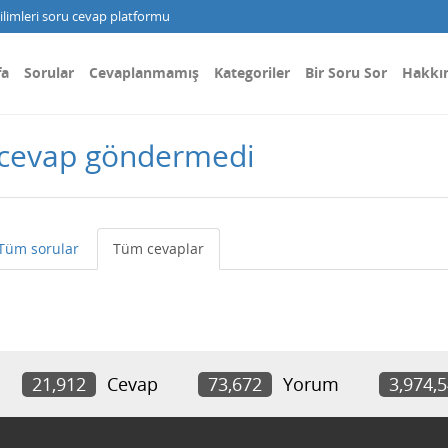
limleri soru cevap platformu
fa
Sorular
Cevaplanmamış
Kategoriler
Bir Soru Sor
Hakkı
 cevap göndermedi
Tüm sorular
Tüm cevaplar
21,912
Cevap
73,672
Yorum
3,974,