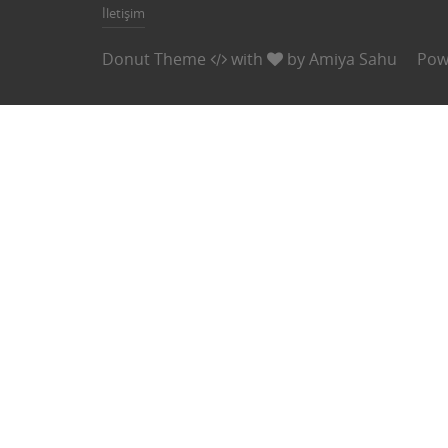
İletişim
Donut Theme
with
by
Amiya Sahu
Pow