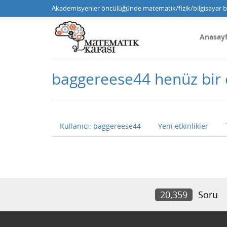
Akademisyenler öncülüğünde matematik/fizik/bilgisayar bi
Anasay
baggereese44 henüz bir
Kullanıcı: baggereese44
Yeni etkinlikler
20,359
Soru