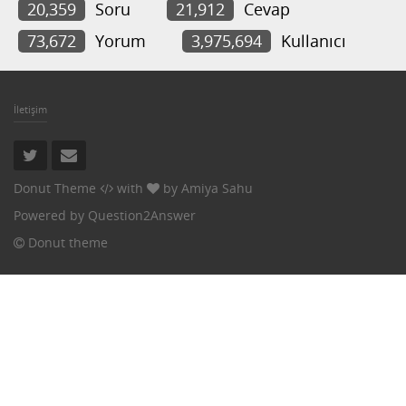
20,359
Soru
21,912
Cevap
73,672
Yorum
3,975,694
Kullanıcı
İletişim
Donut Theme
with
by
Amiya Sahu
Powered by
Question2Answer
Donut theme