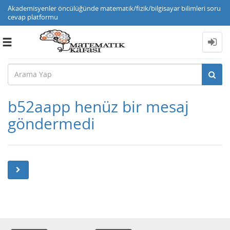
Akademisyenler öncülüğünde matematik/fizik/bilgisayar bilimleri soru
cevap platformu
Toggle
navigation
b52aapp henüz bir mesaj
göndermedi