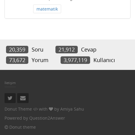
matematik
20,359
Soru
21,912
Cevap
73,672
Yorum
3,977,119
Kullanıcı
İletişim
Donut Theme
with
by
Amiya Sahu
Powered by
Question2Answer
Donut theme