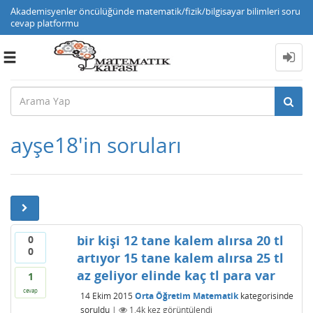
Akademisyenler öncülüğünde matematik/fizik/bilgisayar bilimleri soru
cevap platformu
Toggle
navigation
ayşe18'in soruları
bir kişi 12 tane kalem alırsa 20 tl
0
0
artıyor 15 tane kalem alırsa 25 tl
az geliyor elinde kaç tl para var
1
cevap
14 Ekim 2015
Orta Öğretim Matematik
kategorisinde
soruldu
|
1.4k
kez görüntülendi