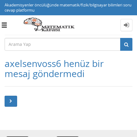
Akademisyenler öncülüğünde matematik/fizik/bilgisayar bilimleri soru
cevap platformu
Toggle
navigation
axelsenvoss6 henüz bir
mesaj göndermedi