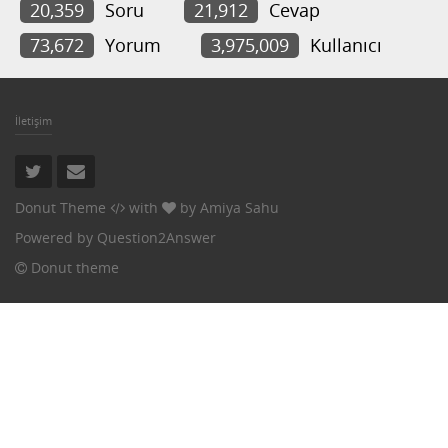
20,359
Soru
21,912
Cevap
73,672
Yorum
3,975,009
Kullanıcı
İletişim
Donut Theme
with
by
Amiya Sahu
Powered by
Question2Answer
Donut theme