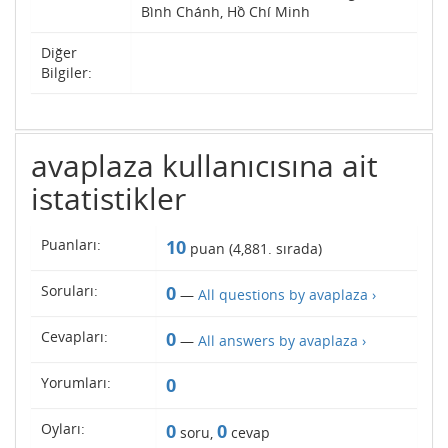
Bình Chánh, Hồ Chí Minh
Diğer
Bilgiler:
avaplaza kullanıcısına ait
istatistikler
Puanları:
10
puan (
4,881
. sırada)
Soruları:
0
—
All questions by avaplaza ›
Cevapları:
0
—
All answers by avaplaza ›
Yorumları:
0
Oyları:
0
0
soru,
cevap