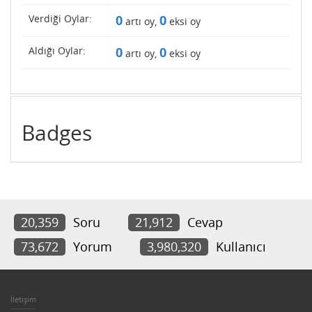
Verdiği Oylar:
0
0
artı oy,
eksi oy
Aldığı Oylar:
0
0
artı oy,
eksi oy
Badges
20,359
Soru
21,912
Cevap
73,672
Yorum
3,980,320
Kullanıcı
İletişim