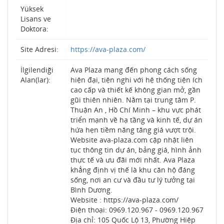
Yüksek
Lisans ve
Doktora:
Site Adresi:
https://ava-plaza.com/
İlgilendiği
Ava Plaza mang đến phong cách sống
Alan(lar):
hiện đại, tiện nghi với hệ thống tiện ích
cao cấp và thiết kế không gian mở, gần
gũi thiên nhiên. Nằm tại trung tâm P.
Thuận An , Hồ Chí Minh – khu vực phát
triển mạnh về hạ tầng và kinh tế, dự án
hứa hẹn tiềm năng tăng giá vượt trội.
Website ava-plaza.com cập nhật liên
tục thông tin dự án, bảng giá, hình ảnh
thực tế và ưu đãi mới nhất. Ava Plaza
khẳng định vị thế là khu căn hộ đáng
sống, nơi an cư và đầu tư lý tưởng tại
Bình Dương.
Website : https://ava-plaza.com/
Điện thoại: 0969.120.967 - 0969.120.967
Địa chỉ: 105 Quốc Lộ 13, Phường Hiệp