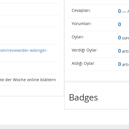
Cevapları:
0
—
Yorumları:
0
Oyları:
0
sor
Verdiği Oylar:
0
.com/review/der-wikinger-
artı
Aldığı Oylar:
0
artı
te der Woche online blättern
Badges