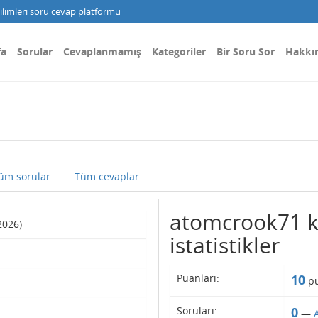
limleri soru cevap platformu
fa
Sorular
Cevaplanmamış
Kategoriler
Bir Soru Sor
Hakkı
üm sorular
Tüm cevaplar
atomcrook71 ku
2026)
istatistikler
Puanları:
10
pu
Soruları:
0
—