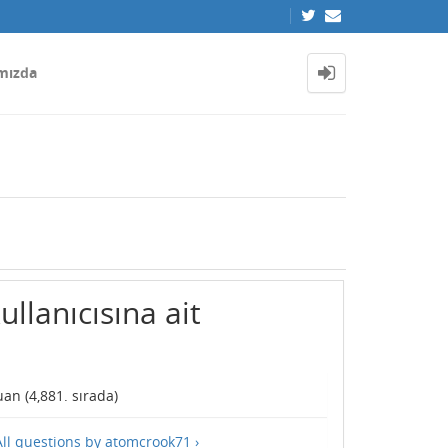
mızda
llanıcısına ait
an (
4,881
. sırada)
All questions by atomcrook71 ›