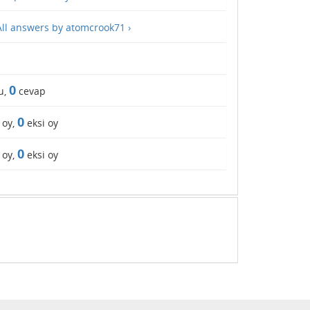
All answers by atomcrook71 ›
0
u,
cevap
0
 oy,
eksi oy
0
 oy,
eksi oy