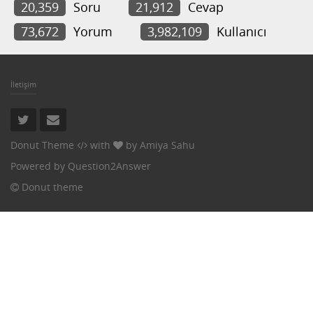
20,359
Soru
21,912
Cevap
73,672
Yorum
3,982,109
Kullanıcı
İletişim
Donut Theme
with
by
Amiya Sahu
Powered by
Question2Answer
Donut theme