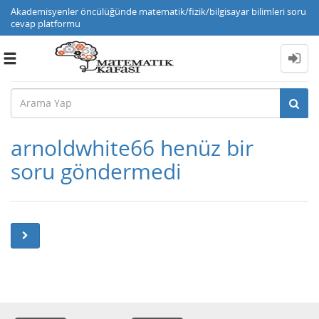
Akademisyenler öncülüğünde matematik/fizik/bilgisayar bilimleri soru
cevap platformu
Toggle
navigation
arnoldwhite66 henüz bir
soru göndermedi