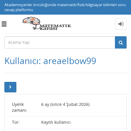
Akademisyenler öncülüğünde matematik/fizik/bilgisayar bilimleri soru
cevap platformu
Toggle
navigation
Kullanıcı: areaelbow99
Üyelik
6 ay (since 4 Şubat 2026)
zamanı:
Tür:
Kayıtlı kullanıcı