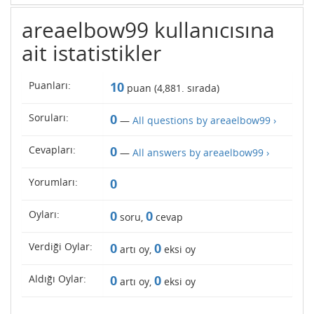
areaelbow99 kullanıcısına
ait istatistikler
Puanları:
10
puan (
4,881
. sırada)
Soruları:
0
—
All questions by areaelbow99 ›
Cevapları:
0
—
All answers by areaelbow99 ›
Yorumları:
0
Oyları:
0
0
soru,
cevap
Verdiği Oylar:
0
0
artı oy,
eksi oy
Aldığı Oylar:
0
0
artı oy,
eksi oy