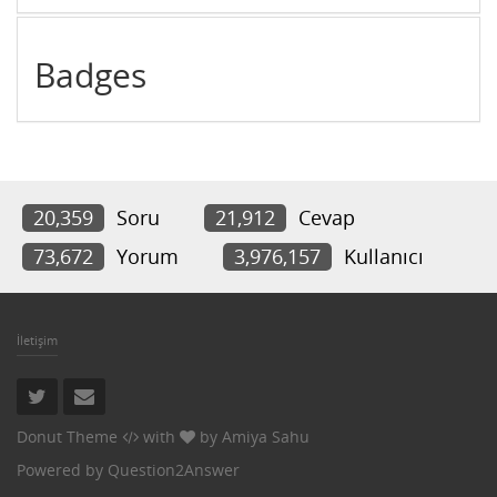
Badges
20,359
Soru
21,912
Cevap
73,672
Yorum
3,976,157
Kullanıcı
İletişim
Donut Theme
with
by
Amiya Sahu
Powered by
Question2Answer