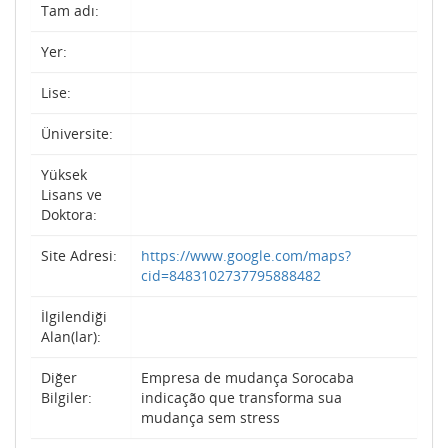
Tam adı:
Yer:
Lise:
Üniversite:
Yüksek
Lisans ve
Doktora:
Site Adresi:
https://www.google.com/maps?
cid=8483102737795888482
İlgilendiği
Alan(lar):
Diğer
Empresa de mudança Sorocaba
Bilgiler:
indicação que transforma sua
mudança sem stress