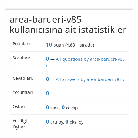
area-barueri-v85
kullanıcısına ait istatistikler
Puanları:
10
puan (
4,881
. sırada)
Soruları:
0
—
All questions by area-barueri-v85
›
Cevapları:
0
—
All answers by area-barueri-v85 ›
Yorumları:
0
Oyları:
0
0
soru,
cevap
Verdiği
0
0
artı oy,
eksi oy
Oylar: