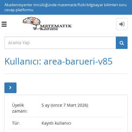
Akademisyenler öncülüğünde matematik/fizik/bilgisayar bilimleri soru
cevap platformu
Toggle
navigation
Kullanıcı: area-barueri-v85
Üyelik
5 ay (since 7 Mart 2026)
zamanı:
Tür:
Kayıtlı kullanıcı