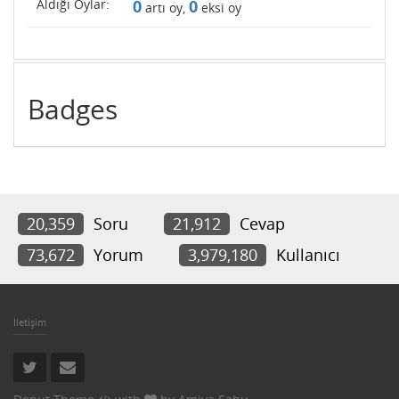
Aldığı Oylar:
0
0
artı oy,
eksi oy
Badges
20,359
Soru
21,912
Cevap
73,672
Yorum
3,979,180
Kullanıcı
İletişim