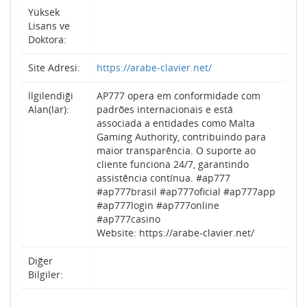
Yüksek
Lisans ve
Doktora:
Site Adresi:
https://arabe-clavier.net/
İlgilendiği
AP777 opera em conformidade com
Alan(lar):
padrões internacionais e está
associada a entidades como Malta
Gaming Authority, contribuindo para
maior transparência. O suporte ao
cliente funciona 24/7, garantindo
assistência contínua. #ap777
#ap777brasil #ap777oficial #ap777app
#ap777login #ap777online
#ap777casino
Website: https://arabe-clavier.net/
Diğer
Bilgiler: