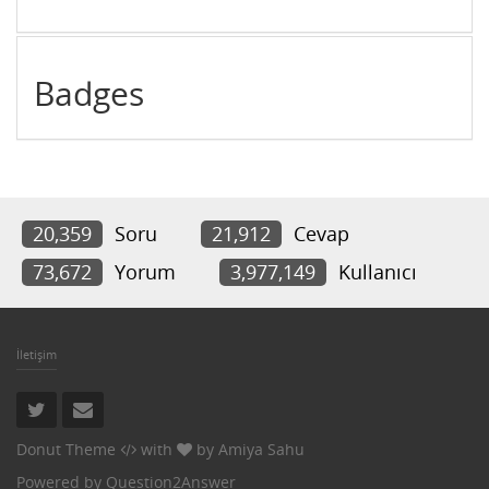
Badges
20,359
Soru
21,912
Cevap
73,672
Yorum
3,977,149
Kullanıcı
İletişim
Donut Theme
with
by
Amiya Sahu
Powered by
Question2Answer