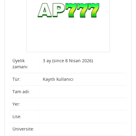
Üyelik
3 ay (since 8 Nisan 2026)
zamanı:
Tür:
Kayıtlı kullanıcı
Tam adı:
Yer:
Lise:
Üniversite: