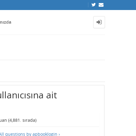
mızda
lanıcısına ait
an (
4,881
. sırada)
All questions by apbooklogin ›