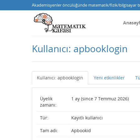
Akademisyenler öncülüğünde matematik/fizik/bilgisayar bi
Anasay
Kullanıcı: apbooklogin
Kullanıcı: apbooklogin
Yeni etkinlikler
Tü
Üyelik
1 ay (since 7 Temmuz 2026)
zamanı:
Tür:
Kayıtlı kullanıcı
Tam adı:
Apbookid