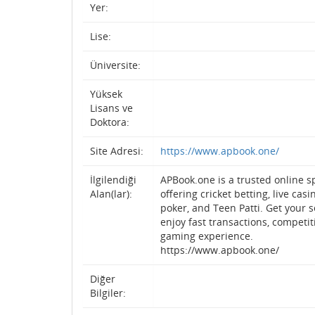
Yer:
Lise:
Üniversite:
Yüksek
Lisans ve
Doktora:
Site Adresi:
https://www.apbook.one/
İlgilendiği
APBook.one is a trusted online s
Alan(lar):
offering cricket betting, live cas
poker, and Teen Patti. Get your 
enjoy fast transactions, competit
gaming experience.
https://www.apbook.one/
Diğer
Bilgiler: