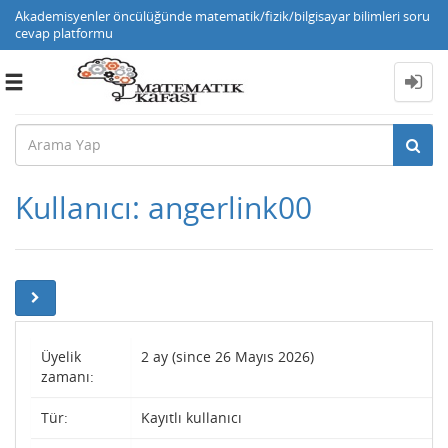
Akademisyenler öncülüğünde matematik/fizik/bilgisayar bilimleri soru
cevap platformu
Toggle
navigation
Kullanıcı: angerlink00
Üyelik
2 ay (since 26 Mayıs 2026)
zamanı:
Tür:
Kayıtlı kullanıcı