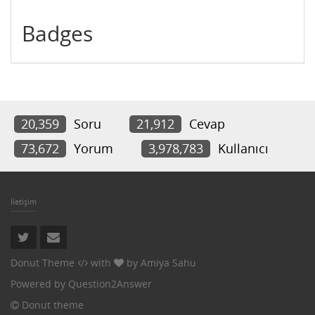
Badges
20,359
Soru
21,912
Cevap
73,672
Yorum
3,978,783
Kullanıcı
İletişim
Donut Theme
with
by
Amiya Sahu
Powered by
Question2Answer
Donut theme