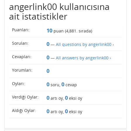
angerlink00 kullanıcısına
ait istatistikler
Puanları:
10
puan (
4,881
. sırada)
Soruları:
0
—
All questions by angerlink00 ›
Cevapları:
0
—
All answers by angerlink00 ›
Yorumları:
0
Oyları:
0
0
soru,
cevap
Verdiği Oylar:
0
0
artı oy,
eksi oy
Aldığı Oylar:
0
0
artı oy,
eksi oy