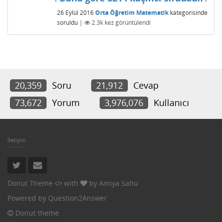
26 Eylül 2016
Orta Öğretim Matematik
kategorisinde
soruldu
|
2.3k
kez görüntülendi
20,359
Soru
21,912
Cevap
73,672
Yorum
3,976,076
Kullanıcı
İletişim
Donut Theme
with
by
Amiya Sahu
Powered by
Question2Answer
Donut theme