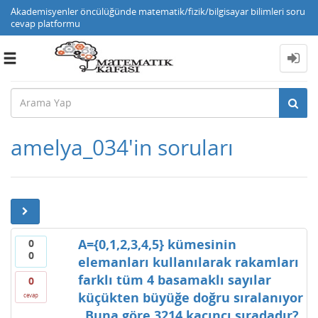
Akademisyenler öncülüğünde matematik/fizik/bilgisayar bilimleri soru
cevap platformu
Toggle
navigation
amelya_034'in soruları
A={0,1,2,3,4,5} kümesinin
0
0
elemanları kullanılarak rakamları
farklı tüm 4 basamaklı sayılar
0
küçükten büyüğe doğru sıralanıyor
cevap
. Buna göre 3214 kaçıncı sıradadır?