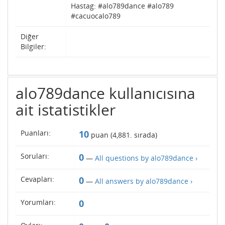
Hastag: #alo789dance #alo789
#cacuocalo789
Diğer
Bilgiler:
alo789dance kullanıcısına
ait istatistikler
Puanları:
10
puan (
4,881
. sırada)
Soruları:
0
—
All questions by alo789dance ›
Cevapları:
0
—
All answers by alo789dance ›
Yorumları:
0