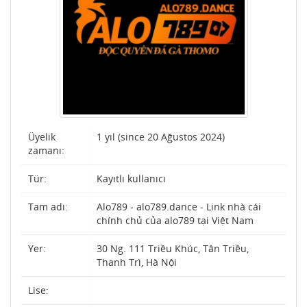
Üyelik
1 yıl (since 20 Ağustos 2024)
zamanı:
Tür:
Kayıtlı kullanıcı
Tam adı:
Alo789 - alo789.dance - Link nhà cái
chính chủ của alo789 tại Việt Nam
Yer:
30 Ng. 111 Triều Khúc, Tân Triều,
Thanh Trì, Hà Nội
Lise: