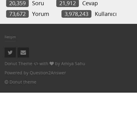
20,359
Soru
21,912
Cevap
73,672
Yorum
3,978,243
Kullanıcı
İletişim
Donut Theme
with
by
Amiya Sahu
Powered by
Question2Answer
Donut theme