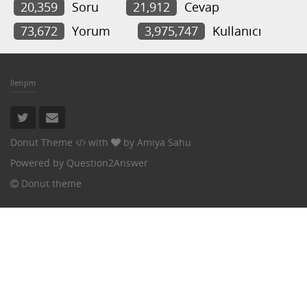
20,359
Soru
21,912
Cevap
73,672
Yorum
3,975,747
Kullanıcı
İletişim
Donut Theme
with
by
Amiya Sahu
Powered by
Question2Answer
Donut theme