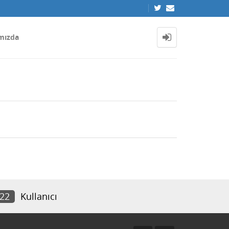
mızda
322
Kullanıcı