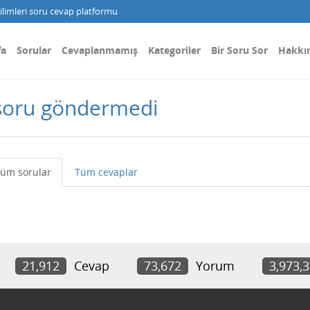
limleri soru cevap platformu
fa
Sorular
Cevaplanmamış
Kategoriler
Bir Soru Sor
Hakkı
soru göndermedi
üm sorular
Tüm cevaplar
21,912
Cevap
73,672
Yorum
3,973,