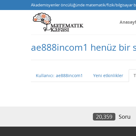
Akademisyenler öncülüğünde matematik/fizik/bilgisayar bi
Anasay
ae888incom1 henüz bir 
Kullanıcı: ae888incom1
Yeni etkinlikler
T
20,359
Soru