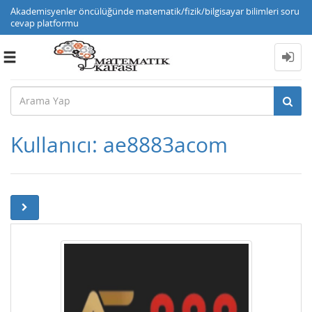
Akademisyenler öncülüğünde matematik/fizik/bilgisayar bilimleri soru
cevap platformu
Toggle
navigation
Kullanıcı: ae8883acom