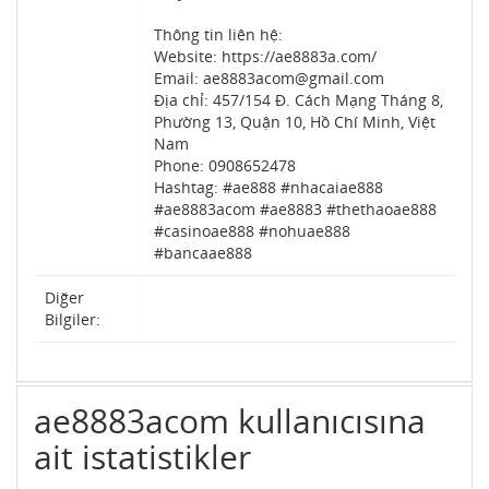
Thông tin liên hệ:
Website: https://ae8883a.com/
Email: ae8883acom@gmail.com
Địa chỉ: 457/154 Đ. Cách Mạng Tháng 8,
Phường 13, Quận 10, Hồ Chí Minh, Việt
Nam
Phone: 0908652478
Hashtag: #ae888 #nhacaiae888
#ae8883acom #ae8883 #thethaoae888
#casinoae888 #nohuae888
#bancaae888
Diğer
Bilgiler:
ae8883acom kullanıcısına
ait istatistikler