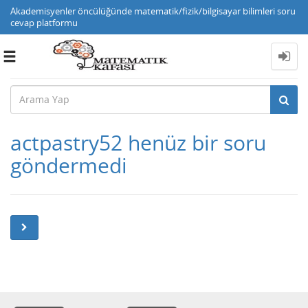
Akademisyenler öncülüğünde matematik/fizik/bilgisayar bilimleri soru
cevap platformu
Toggle
navigation
actpastry52 henüz bir soru
göndermedi