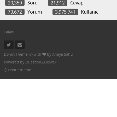
20,359
Soru
21,912
Cevap
73,672
Yorum
3,975,741
Kullanıcı
İletişim
Donut Theme
with
by
Amiya Sahu
Powered by
Question2Answer
Donut theme