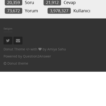
20,359
Soru
21,912
Cevap
73,672
Yorum
3,978,327
Kullanıcı
İletişim
Donut Theme
with
by
Amiya Sahu
Powered by
Question2Answer
Donut theme