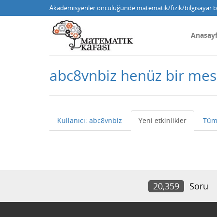
Akademisyenler öncülüğünde matematik/fizik/bilgisayar bi
Anasay
abc8vnbiz henüz bir me
Kullanıcı: abc8vnbiz
Yeni etkinlikler
Tüm
20,359
Soru