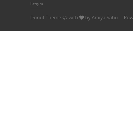
İletişim
Donut Theme
with
by
Amiya Sahu
Pow