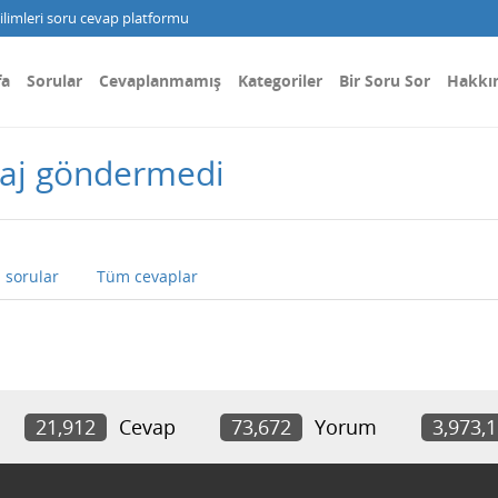
limleri soru cevap platformu
fa
Sorular
Cevaplanmamış
Kategoriler
Bir Soru Sor
Hakkı
saj göndermedi
 sorular
Tüm cevaplar
21,912
Cevap
73,672
Yorum
3,973,