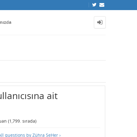
mızda
lanıcısına ait
an (
1,799
. sırada)
All questions by Zühra SeHer ›