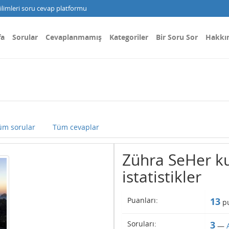
limleri soru cevap platformu
fa
Sorular
Cevaplanmamış
Kategoriler
Bir Soru Sor
Hakkı
üm sorular
Tüm cevaplar
Zühra SeHer kul
istatistikler
Puanları:
13
pu
Soruları:
3
—