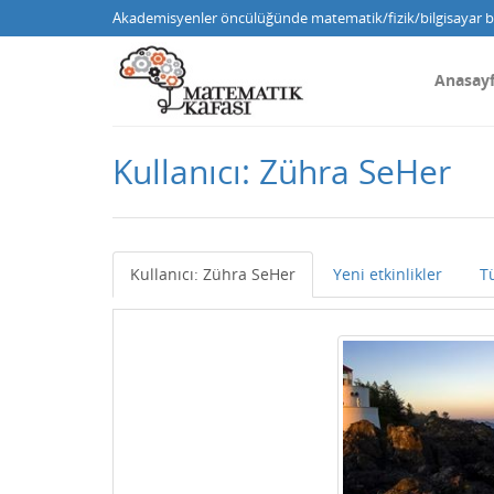
Akademisyenler öncülüğünde matematik/fizik/bilgisayar bi
Anasay
Kullanıcı: Zühra SeHer
Kullanıcı: Zühra SeHer
Yeni etkinlikler
T