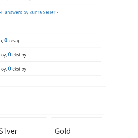
All answers by Zühra SeHer ›
0
u,
cevap
0
 oy,
eksi oy
0
 oy,
eksi oy
Silver
Gold