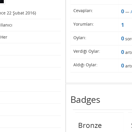
Cevapları:
0
—
ince 22 Şubat 2016)
Yorumları:
1
ullanıcı
eHer
Oyları:
0
sor
Verdiği Oylar:
0
artı
Aldığı Oylar:
0
artı
Badges
Bronze