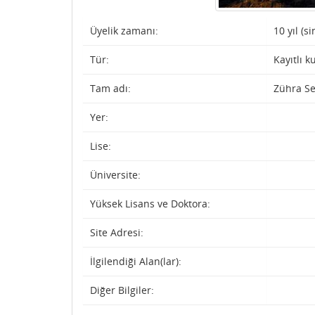
Üyelik zamanı:
10 yıl (s
Tür:
Kayıtlı k
Tam adı:
Zühra S
Yer:
Lise:
Üniversite:
Yüksek Lisans ve Doktora:
Site Adresi:
İlgilendiği Alan(lar):
Diğer Bilgiler: