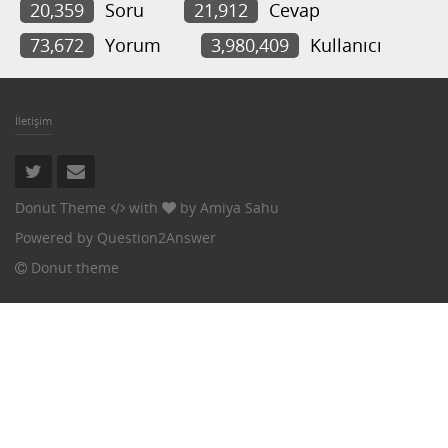
20,359
Soru
21,912
Cevap
73,672
Yorum
3,980,409
Kullanıcı
İletişim
Donut Theme
with
by
Amiya Sahu
Powered by
Question2Answer
Donut theme