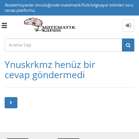
Akademisyenler öncülüğünde matematik/fizik/bilgisayar bilimleri soru
cevap platformu
Toggle
navigation
Ynuskrkmz henüz bir
cevap göndermedi