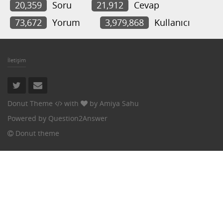
20,359
Soru
21,912
Cevap
73,672
Yorum
3,979,868
Kullanıcı
İletişim
Donut Theme
with
by
Amiya Sahu
Powered by
Question2Answer
Donut theme