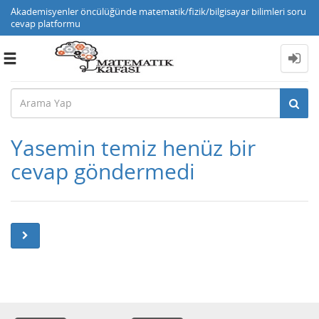
Akademisyenler öncülüğünde matematik/fizik/bilgisayar bilimleri soru
cevap platformu
Toggle
navigation
Yasemin temiz henüz bir
cevap göndermedi