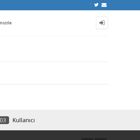
mızda
903
Kullanıcı