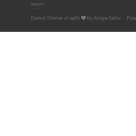
İletişim
Donut Theme
with
by
Amiya Sahu
Pow