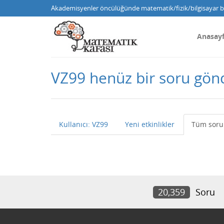
Akademisyenler öncülüğünde matematik/fizik/bilgisayar bi
Anasay
VZ99 henüz bir soru gö
Kullanıcı: VZ99
Yeni etkinlikler
Tüm soru
20,359
Soru