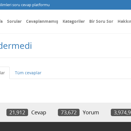
limleri soru cevap platformu
fa
Sorular
Cevaplanmamış
Kategoriler
Bir Soru Sor
Hakkı
ndermedi
lar
Tüm cevaplar
21,912
Cevap
73,672
Yorum
3,974,