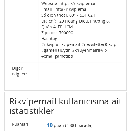
Website: https://rikvip.email
Email: info@rikvip.email
Số điện thoại: 0917 531 624
Địa chỉ: 129 Hoàng Diệu, Phường 6,
Quận 4, TP.HCM
Zipcode: 700000
Hashtag:
#rikvip #rikvipemail #newsletterRikvip
#gamebaiuytin #khuyenmairikvip
#emailgametips
Diğer
Bilgiler:
Rikvipemail kullanıcısına ait
istatistikler
Puanları:
10
puan (
4,881
. sırada)