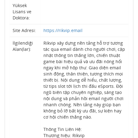
Yüksek
Lisans ve
Doktora:
Site Adresi:
https://rikvip.email
İlgilendiği
Rikvip xây dựng nền tảng hỗ trợ tương
Alan(lar):
tác qua email dành cho người chơi, cập
nhật thông tin thắng lớn, chiến thuật
game bài hiệu quả và ưu đãi nóng hổi
ngay khi mở hộp thư. Giao diện email
sinh động, thân thiện, tương thích mọi
thiết bị. Nội dung dễ hiểu, chất lượng,
từ tips slot tới lịch thi đấu eSports. Đội
ngũ biên tập chuyên nghiệp, sáng tạo
nội dung và phản hồi email người chơi
nhanh chóng. Nền tảng này giúp bạn
không bỏ lỡ bất kỳ ưu đãi, sự kiện hay
cơ hội chiến thắng nào.
Thông Tin Liên Hệ:
Thương hiệu: Rikvip