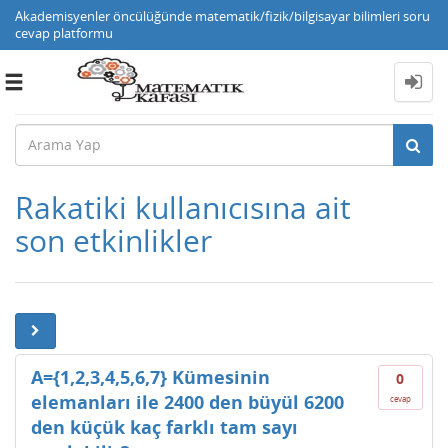
Akademisyenler öncülüğünde matematik/fizik/bilgisayar bilimleri soru
cevap platformu
Toggle
navigation
Rakatiki kullanıcısına ait
son etkinlikler
A={1,2,3,4,5,6,7} Kümesinin
0
elemanları ile 2400 den büyül 6200
cevap
den küçük kaç farklı tam sayı