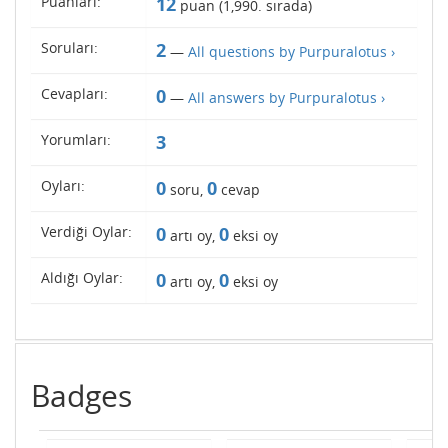
Puanları:
12
puan (
1,990
. sırada)
Soruları:
2
—
All questions by Purpuralotus ›
Cevapları:
0
—
All answers by Purpuralotus ›
Yorumları:
3
Oyları:
0
0
soru,
cevap
Verdiği Oylar:
0
0
artı oy,
eksi oy
Aldığı Oylar:
0
0
artı oy,
eksi oy
Badges