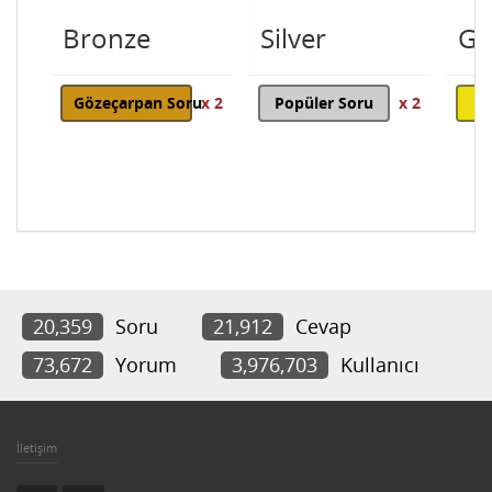
Bronze
Silver
Go
Gözeçarpan Soru
x 2
Popüler Soru
x 2
20,359
Soru
21,912
Cevap
73,672
Yorum
3,976,703
Kullanıcı
İletişim