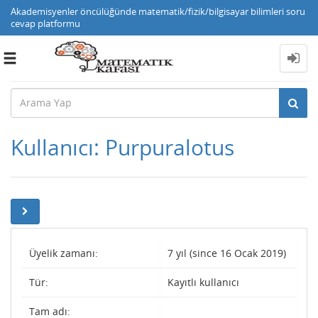
Akademisyenler öncülüğünde matematik/fizik/bilgisayar bilimleri soru
cevap platformu
Toggle
navigation
Kullanıcı: Purpuralotus
Üyelik zamanı:
7 yıl (since 16 Ocak 2019)
Tür:
Kayıtlı kullanıcı
Tam adı: