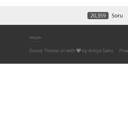
20,359
Soru
İletişim
Donut Theme
with
by
Amiya Sahu
Pow