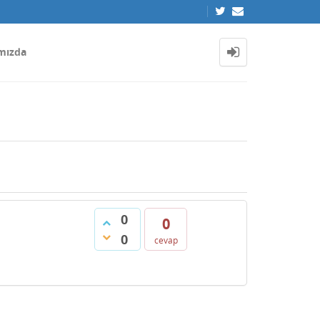
mızda
0
0
0
cevap