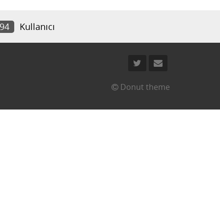
594
Kullanıcı
Donut theme