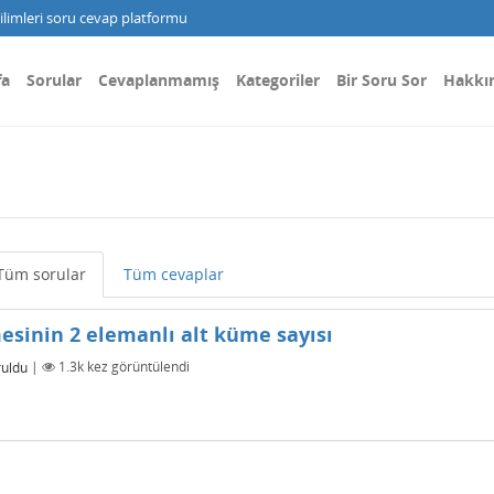
limleri soru cevap platformu
fa
Sorular
Cevaplanmamış
Kategoriler
Bir Soru Sor
Hakkı
Tüm sorular
Tüm cevaplar
sinin 2 elemanlı alt küme sayısı
ruldu
|
1.3k
kez görüntülendi