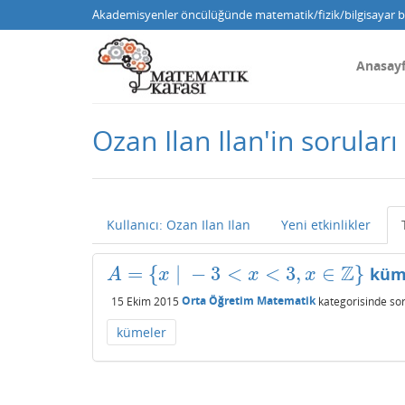
Akademisyenler öncülüğünde matematik/fizik/bilgisayar bi
Anasay
Ozan Ilan Ilan'in soruları
Kullanıcı: Ozan Ilan Ilan
Yeni etkinlikler
Z
=
{
|
−
3
<
<
3
,
∈
}
küme
A
=
{
x
|
−
3
<
x
<
3
,
x
∈
Z
}
A
x
x
x
15 Ekim 2015
Orta Öğretim Matematik
kategorisinde
so
kümeler