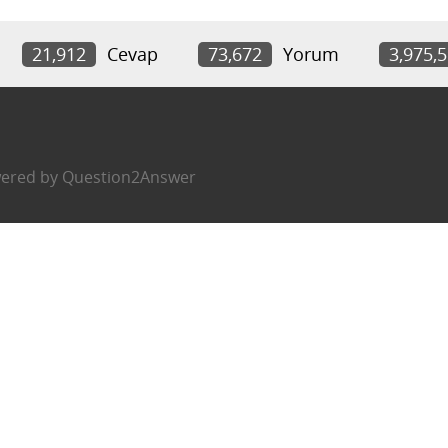
21,912
Cevap
73,672
Yorum
3,975,
ered by
Question2Answer