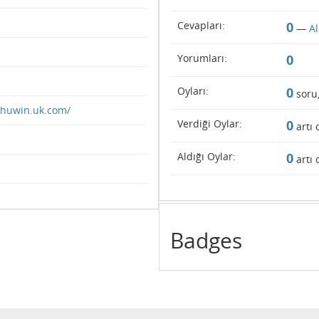
Cevapları:
0
—
A
Yorumları:
0
Oyları:
0
soru
ohuwin.uk.com/
Verdiği Oylar:
0
artı 
Aldığı Oylar:
0
artı 
Badges