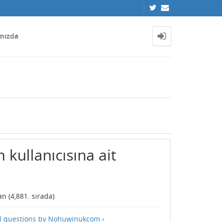
mızda
ullanıcısına ait
n (
4,881
. sırada)
ll questions by Nohuwinukcom ›