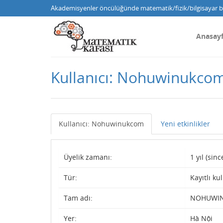
Akademisyenler öncülüğünde matematik/fizik/bilgisayar bi
Anasay
Kullanıcı: Nohuwinukco
Kullanıcı: Nohuwinukcom
Yeni etkinlikler
Üyelik zamanı:
1 yıl (si
Tür:
Kayıtlı kul
Tam adı:
NOHUWI
Yer:
Hà Nội