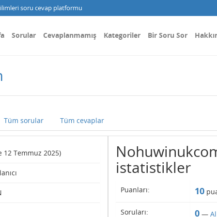
limleri soru cevap platformu
fa
Sorular
Cevaplanmamış
Kategoriler
Bir Soru Sor
Hakkı
m
Tüm sorular
Tüm cevaplar
Nohuwinukcom k
nce 12 Temmuz 2025)
istatistikler
lanıcı
Puanları:
10
pua
N
Soruları:
0
—
A