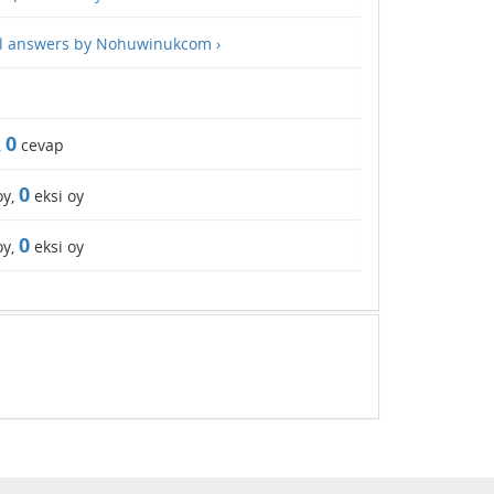
ll answers by Nohuwinukcom ›
0
,
cevap
0
oy,
eksi oy
0
oy,
eksi oy