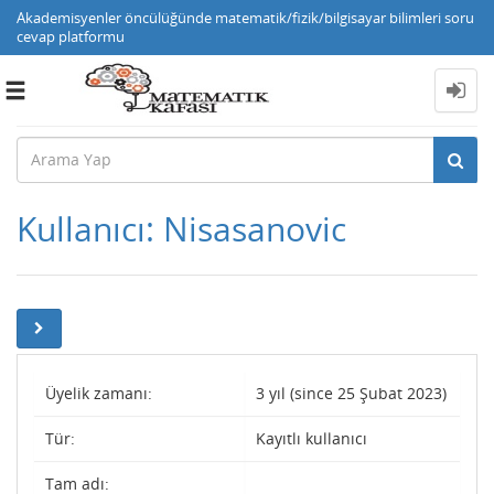
Akademisyenler öncülüğünde matematik/fizik/bilgisayar bilimleri soru
cevap platformu
Toggle
navigation
Kullanıcı: Nisasanovic
Üyelik zamanı:
3 yıl (since 25 Şubat 2023)
Tür:
Kayıtlı kullanıcı
Tam adı: