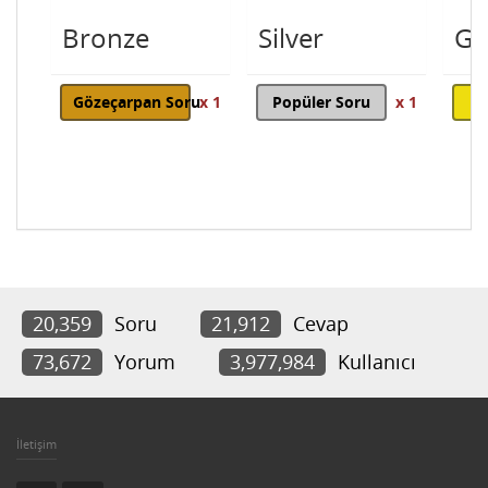
Bronze
Silver
Go
Gözeçarpan Soru
x 1
Popüler Soru
x 1
20,359
Soru
21,912
Cevap
73,672
Yorum
3,977,984
Kullanıcı
İletişim