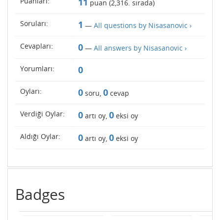
Puanları:
11
puan (
2,316
. sırada)
Soruları:
1
—
All questions by Nisasanovic ›
Cevapları:
0
—
All answers by Nisasanovic ›
Yorumları:
0
Oyları:
0
0
soru,
cevap
Verdiği Oylar:
0
0
artı oy,
eksi oy
Aldığı Oylar:
0
0
artı oy,
eksi oy
Badges