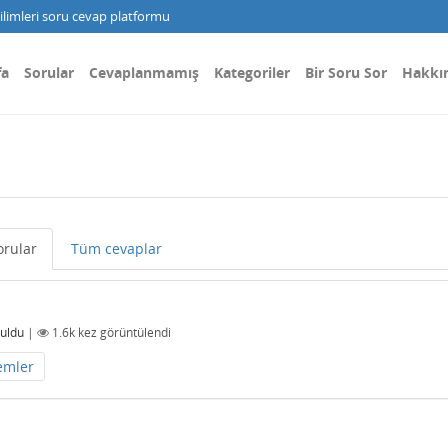
limleri soru cevap platformu
fa
Sorular
Cevaplanmamış
Kategoriler
Bir Soru Sor
Hakkı
rular
Tüm cevaplar
uldu
|
1.6k
kez görüntülendi
emler