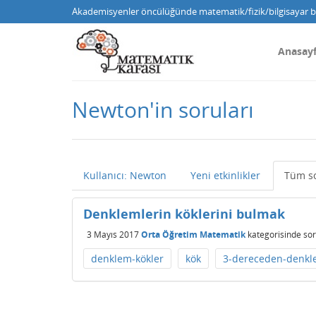
Akademisyenler öncülüğünde matematik/fizik/bilgisayar bi
Anasay
Newton'in soruları
Kullanıcı: Newton
Yeni etkinlikler
Tüm so
Denklemlerin köklerini bulmak
3 Mayıs 2017
Orta Öğretim Matematik
kategorisinde
sor
denklem-kökler
kök
3-dereceden-denkl