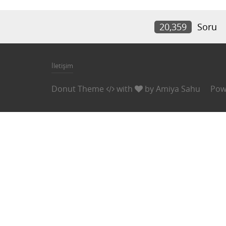
20,359
Soru
İletişim
Donut Theme
with
by
Amiya Sahu
Pow