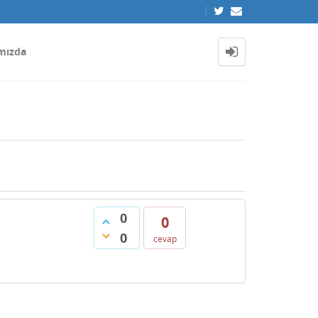
mızda
0
0
0
cevap