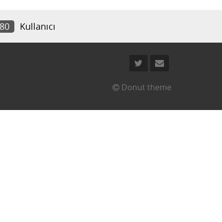
180
Kullanıcı
Donut theme