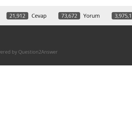
21,912
Cevap
73,672
Yorum
3,975,
ered by
Question2Answer