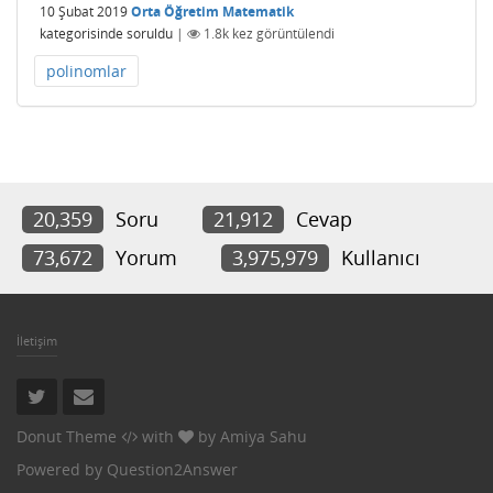
10 Şubat 2019
Orta Öğretim Matematik
kategorisinde
soruldu
|
1.8k
kez görüntülendi
polinomlar
20,359
Soru
21,912
Cevap
73,672
Yorum
3,975,979
Kullanıcı
İletişim
Donut Theme
with
by
Amiya Sahu
Powered by
Question2Answer