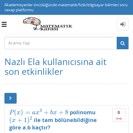
Akademisyenler öncülüğünde matematik/fizik/bilgisayar bilimleri soru
cevap platformu
Toggle
navigation
Nazlı Ela kullanıcısına ait
son etkinlikler
3
(
)
=
+
+
8
polinomu
P
(
x
)
=
a
x
3
+
b
x
+
8
P
x
a
x
b
x
0
2
(
+
1
)
ile tam bölünebildiğine
(
x
+
1
)
2
cevap
x
göre a.b kaçtır?